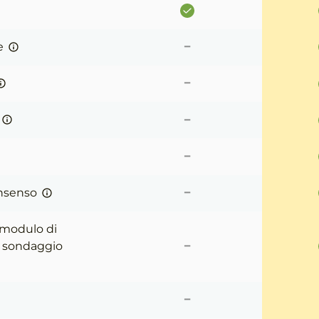
-
e
-
-
-
-
onsenso
 modulo di
-
l sondaggio
-