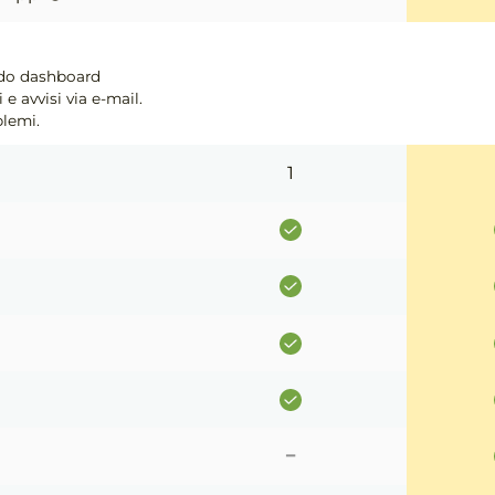
ando dashboard
 e avvisi via e-mail.
blemi.
1
-