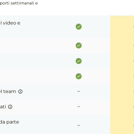
pporti settimanali e
i video e
-
el team
-
ati
-
da parte