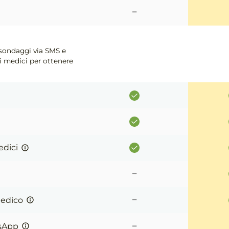
-
 sondaggi via SMS e
i medici per ottenere
edici
-
-
medico
-
tsApp