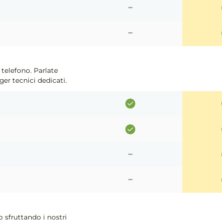
-
-
 telefono. Parlate
er tecnici dedicati.
-
-
o sfruttando i nostri