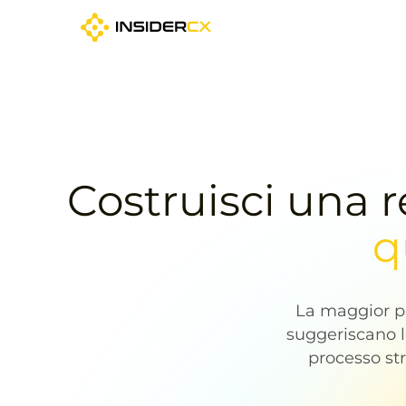
Costruisci una r
q
La maggior pa
suggeriscano l
processo str