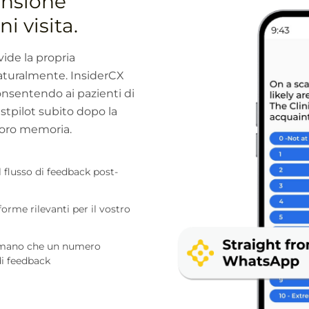
ensione
 visita.
de la propria
aturalmente. InsiderCX
onsentendo ai pazienti di
stpilot subito dopo la
 loro memoria.
l flusso di feedback post-
forme rilevanti per il vostro
n mano che un numero
di feedback