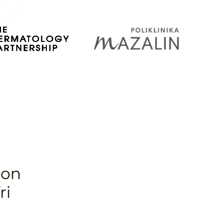
non
ri