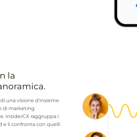
n la
panoramica.
 di una visione d'insieme
am di marketing
. InsiderCX raggruppa i
d e li confronta con quelli